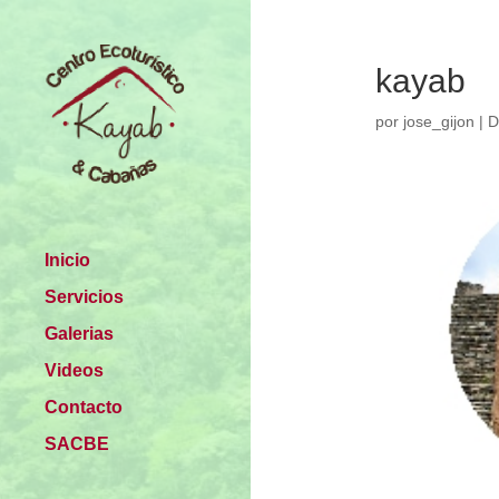
kayab
por
jose_gijon
|
D
Inicio
Servicios
Galerias
Videos
Contacto
SACBE