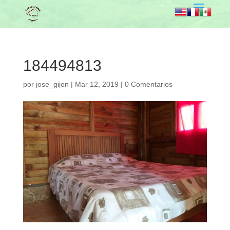
184494813
por
jose_gijon
|
Mar 12, 2019
|
0 Comentarios